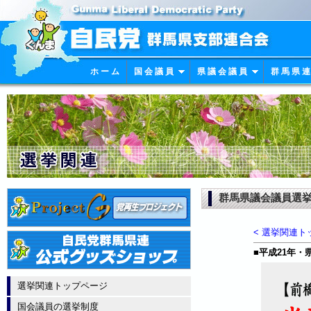
ホ ー ム
国 会 議 員
県 議 会 議 員
群 馬 県 連
群馬県議会議員選
< 選挙関連ト
■
平成21年・
選挙関連トップページ
国会議員の選挙制度