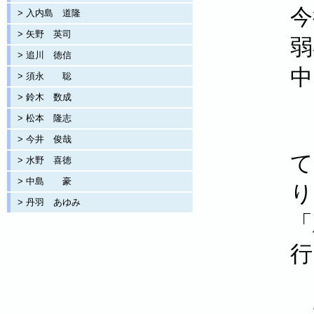
今
> 入内島 道隆
> 矢野 英司
弱
> 追川 徳信
中
> 須永 聡
> 鈴木 数成
> 松本 隆志
> 今井 俊哉
て
> 水野 喜徳
> 中島 豪
り
> 丹羽 あゆみ
「
行
一