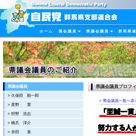
ホ ー ム
国 会 議 員
県 議 会 議 員
群 馬 県 連
県議会議員プロフィー
県議会議員
> 久保田 順一郎
< 県会議員一覧へ戻
> 星野 寛
「至誠一貫
> 狩野 浩志
> 橋爪 洋介
努力する人
> 井田 泉