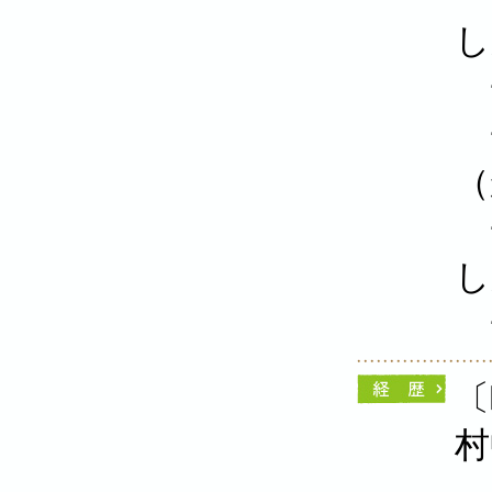
し
一
一
（
一
し
一
〔
村