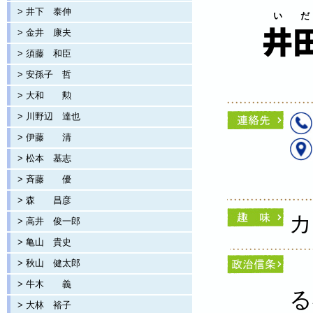
> 井下 泰伸
い だ
> 金井 康夫
井田
> 須藤 和臣
> 安孫子 哲
> 大和 勲
> 川野辺 達也
> 伊藤 清
> 松本 基志
> 斉藤 優
> 森 昌彦
カ
> 高井 俊一郎
> 亀山 貴史
> 秋山 健太郎
> 牛木 義
る
> 大林 裕子