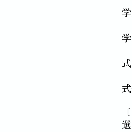
学
学
式
式
〔
選