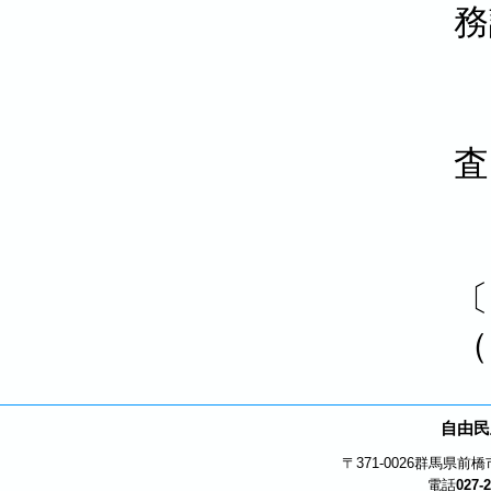
務
査
〔
（
自由民
〒371-0026
群馬県前橋市
電話
027-