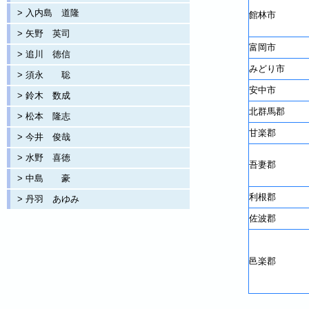
> 入内島 道隆
館林市
> 矢野 英司
富岡市
> 追川 徳信
みどり市
> 須永 聡
安中市
> 鈴木 数成
北群馬郡
> 松本 隆志
甘楽郡
> 今井 俊哉
> 水野 喜徳
吾妻郡
> 中島 豪
利根郡
> 丹羽 あゆみ
佐波郡
邑楽郡