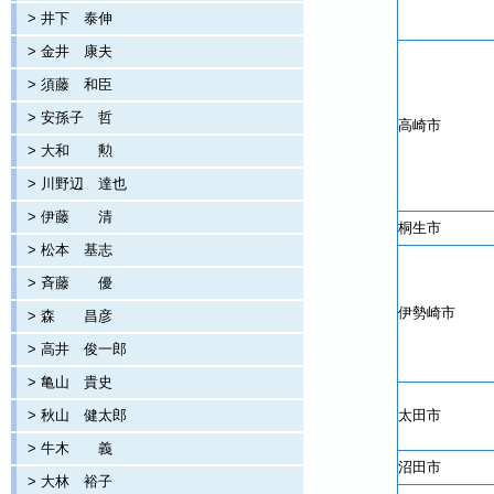
> 井下 泰伸
> 金井 康夫
> 須藤 和臣
> 安孫子 哲
高崎市
> 大和 勲
> 川野辺 達也
> 伊藤 清
桐生市
> 松本 基志
> 斉藤 優
伊勢崎市
> 森 昌彦
> 高井 俊一郎
> 亀山 貴史
> 秋山 健太郎
太田市
> 牛木 義
沼田市
> 大林 裕子