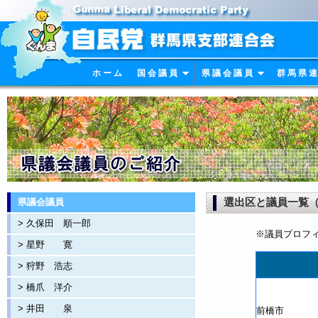
ホ ー ム
国 会 議 員
県 議 会 議 員
群 馬 県 連
選出区と議員一覧（
県議会議員
> 久保田 順一郎
※議員プロフ
> 星野 寛
> 狩野 浩志
> 橋爪 洋介
> 井田 泉
前橋市