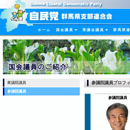
ホ ー ム
国 会 議 員
県 議 会 議 員
群 馬 県 連
参議院議員プロフ
衆議院議員
参議院議員
参議院議員