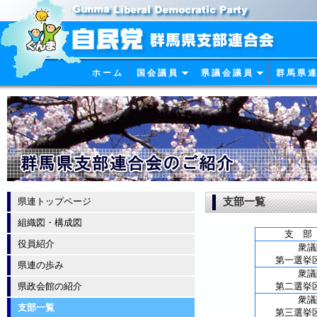
ホ ー ム
国 会 議 員
県 議 会 議 員
群 馬 県 連
支部一覧
県連トップページ
組織図・構成図
支 
役員紹介
衆議
第一選
県連の歩み
衆議
県政会館の紹介
第二選
衆議
支部一覧
第三選