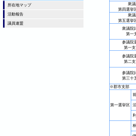
衆議
所在地マップ
第四選
活動報告
衆議
第五選
議員連盟
衆議院
第一
参議院
第一
参議院
第二
参議院
第三十
※郡市支部
第一選挙区