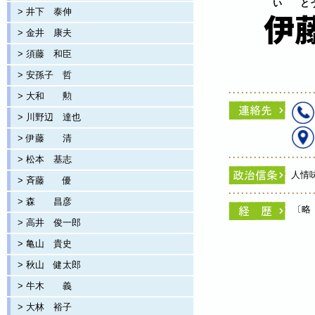
い と
> 井下 泰伸
伊
> 金井 康夫
> 須藤 和臣
> 安孫子 哲
> 大和 勲
> 川野辺 達也
> 伊藤 清
> 松本 基志
人情
> 斉藤 優
> 森 昌彦
〔略
> 高井 俊一郎
> 亀山 貴史
> 秋山 健太郎
> 牛木 義
> 大林 裕子