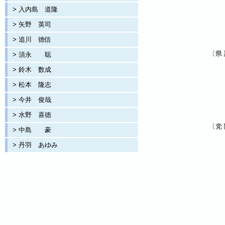
> 入内島 道隆
> 矢野 英司
> 追川 徳信
〔県 
> 須永 聡
> 鈴木 数成
> 松本 隆志
> 今井 俊哉
> 水野 喜徳
〔党 
> 中島 豪
> 丹羽 あゆみ