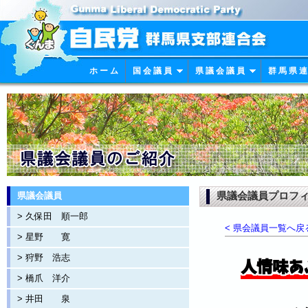
ホ ー ム
国 会 議 員
県 議 会 議 員
群 馬 県 連
県議会議員プロフィー
県議会議員
> 久保田 順一郎
< 県会議員一覧へ戻
> 星野 寛
> 狩野 浩志
人情味あ
> 橋爪 洋介
> 井田 泉