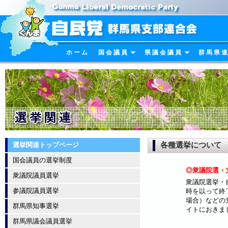
ホ ー ム
国 会 議 員
県 議 会 議 員
群 馬 県 連
各種選挙について
選挙関連トップページ
国会議員の選挙制度
◎衆議院選・
衆議院議員選挙
衆議院選挙・
参議院議員選挙
時を以って終
場合）などの
群馬県知事選挙
イトにおきま
群馬県議会議員選挙