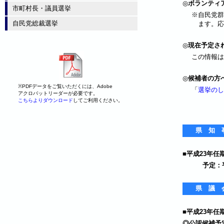
◎
ボランティ
市町村長・議員選挙
※自民党群
自民党総裁選挙
ます。応
◎
現在予定さ
この情報は
◎
候補者の方
※PDFデータをご覧いただくには、Adobe
「
選挙のし
アクロバットリーダーが必要です。
こちらよりダウンロード
してご利用ください。
県 知 
■
平成23年任
予定：
県 議 
■
平成23年任
◎公認候補予